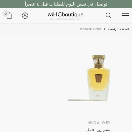
توصيل في نفس اليوم للطلبات قبل ٤ عصراً
تخطى الى المحتوى
تسوق الان، ادفع لاحقاً مع تابي!
0
0
أغر
توصيل في نفس اليوم للطلبات قبل ٤ عصراً
الصفحة الرئيسية
Special Offer
البراند
HIND AL OUD
:
عطر روز ٥٠ مل