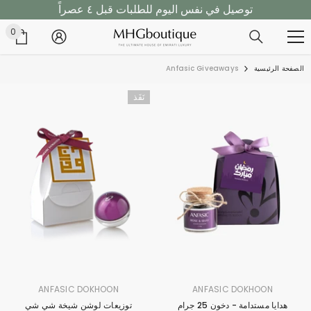
توصيل في نفس اليوم للطلبات قبل ٤ عصراً
تخطى الى المحتوى
تسوق الان، ادفع لاحقاً مع تابي!
0
0
أغر
توصيل في نفس اليوم للطلبات قبل ٤ عصراً
الصفحة الرئيسية
Anfasic Giveaways
نَفَذ
البراند
البراند
ANFASIC DOKHOON
ANFASIC DOKHOON
:
:
هدايا مستدامة - دخون 25 جرام
توزيعات لوشن شيخة شي شي