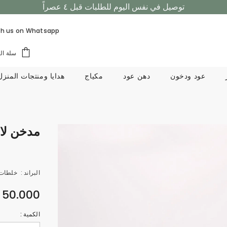
توصيل في نفس اليوم للطلبات قبل ٤ عصراً
تسوق الان، ادفع لاحقاً مع تابي!
h us on
Whatsapp
توصيل في نفس اليوم للطلبات قبل ٤ عصراً
سلة ال
عود ودخون
دهن عود
مكياج
هدايا ومنتجات المنزل
مدخن لا
البراند :
خلطات
50.000 KD
الكمية :