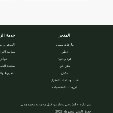
المتجر
خدمة الزب
ماركات مميزة
الشحن والت
عطور
سياسة الترج
عود ودخون
جوائز
دهن عود
سياسة الخص
مكياج
الشروط والأ
هدايا ومنتجات المنزل
توزيعات المناسبات
تتم إدارة ام اتش جي بوتيك من قبل مجموعة محمد هلال.
حقوق النشر محفوظة 2023