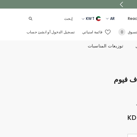
KWT
AR
Reac
EN
المملكة
0
تسوق
قائمة امنياتي
تسجيل الدخول
أو
انشئ حساب
0
العربية
AR
أغراض
السعودية
توزيعات المناسبات
UAE
QATAR
OMAN
ف فيوم
BAHRAIN