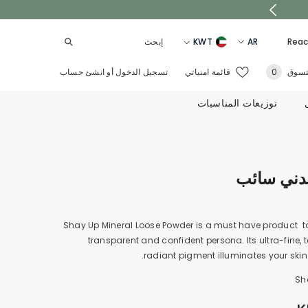
KWT
AR
Reac
EN
المملكة
0
تسوق
قائمة امنياتي
تسجيل الدخول
أو
انشئ حساب
0
العربية
AR
أغراض
السعودية
توزيعات المناسبات
UAE
QATAR
OMAN
عدني سائب
BAHRAIN
Shay Up Mineral Loose Powder is a must have product to
transparent and confident persona. Its ultra-fine, 
radiant pigment illuminates your skin 
Sh