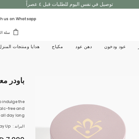
توصيل في نفس اليوم للطلبات قبل ٤ عصراً
تسوق الان، ادفع لاحقاً مع تابي!
h us on
Whatsapp
توصيل في نفس اليوم للطلبات قبل ٤ عصراً
سلة ال
عود ودخون
دهن عود
مكياج
هدايا ومنتجات المنزل
باودر م
 indulge the
talc-free and
all day long.
البراند :
ay Up